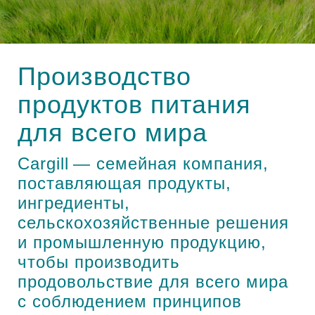
"Каргилл" в мире
Производство сухих кормов для домашних
животных СТМ
Контакты "Каргилл" в России
Производство
Управление Pисками
Вниманию партнеров и клиентов!
продуктов питания
для всего мира
Cargill — семейная компания,
поставляющая продукты,
ингредиенты,
сельскохозяйственные решения
и промышленную продукцию,
чтобы производить
продовольствие для всего мира
с соблюдением принципов