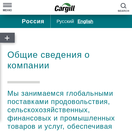
По
Россия
Pусский
|
English
Главная
"Каргилл" в России
Общие сведения о
Коротко о Cargill
компании
Общие сведения о компании
Участие в жизни сообществ
Наша история
Мы занимаемся глобальными
поставками продовольствия,
Продукты и услуги
сельскохозяйственных,
финансовых и промышленных
Информация для партнеров
Карьера
товаров и услуг, обеспечивая
Сельское хозяйство