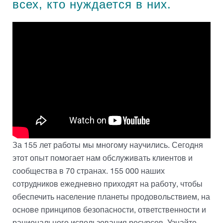
всех, кто нуждается в них.
Устойчивое развитие
Корма для животных
Новости
Биоиндустрия
Продукты питания и напитки
Наша география
Косметика и средства личной гигиены
"Каргилл" в мире
Производство сухих кормов для домашних
животных СТМ
Контакты "Каргилл" в России
Управление Pисками
За 155 лет работы мы многому научились. Сегодня
Вниманию партнеров и клиентов!
этот опыт помогает нам обслуживать клиентов и
сообщества в 70 странах. 155 000 наших
сотрудников ежедневно приходят на работу, чтобы
обеспечить население планеты продовольствием, на
основе принципов безопасности, ответственности и
рационального использования ресурсов. Узнайте